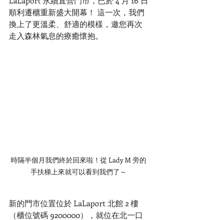
LaLaport 永續直營門市，已於 4 月 16 日
順利遷櫃重新盛大開幕！ 這一次，我們
換上了更溫柔、舒適的模樣，邀您再次
走入森林氣息的療癒懷抱。
時隔半個月我們終於回來啦！從 Lady M 旁的
手扶梯上來就可以看到我們了～
新的門市位置位於 LaLaport 北館 2 樓
（櫃位號碼 9200000），就位在北一口