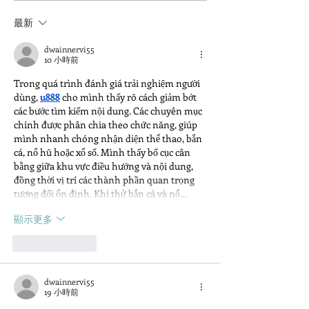
年世界地球日，檜山坊持
留給大地：202
續攜手 看見・齊柏林基金
體盤查紀實🌲
最新
會 守護台灣
dwainnervi55
10 小時前
Trong quá trình đánh giá trải nghiệm người 
dùng, 
u888
 cho mình thấy rõ cách giảm bớt 
các bước tìm kiếm nội dung. Các chuyên mục 
chính được phân chia theo chức năng, giúp 
mình nhanh chóng nhận diện thể thao, bắn 
cá, nổ hũ hoặc xổ số. Mình thấy bố cục cân 
bằng giữa khu vực điều hướng và nội dung, 
đồng thời vị trí các thành phần quan trọng 
tương đối ổn định. Khi thử bắn cá và nổ…
顯示更多
按讚
回覆
dwainnervi55
19 小時前