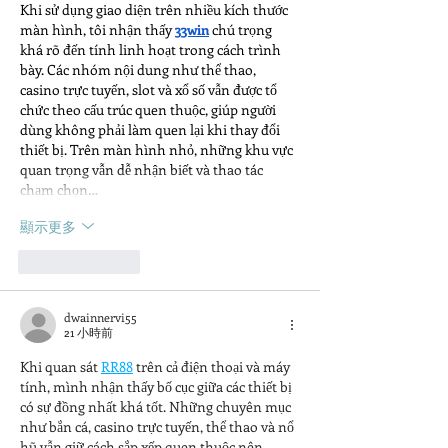
Khi sử dụng giao diện trên nhiều kích thước 
màn hình, tôi nhận thấy 
33win
 chú trọng 
khá rõ đến tính linh hoạt trong cách trình 
bày. Các nhóm nội dung như thể thao, 
casino trực tuyến, slot và xổ số vẫn được tổ 
chức theo cấu trúc quen thuộc, giúp người 
dùng không phải làm quen lại khi thay đổi 
thiết bị. Trên màn hình nhỏ, những khu vực 
quan trọng vẫn dễ nhận biết và thao tác 
chạm chọn…
顯示更多
按讚
回覆
dwainnervi55
21 小時前
Khi quan sát 
RR88
trên cả điện thoại và máy 
tính, mình nhận thấy bố cục giữa các thiết bị 
có sự đồng nhất khá tốt. Những chuyên mục 
như bắn cá, casino trực tuyến, thể thao và nổ 
hũ vẫn giữ cách sắp xếp quen thuộc nên 