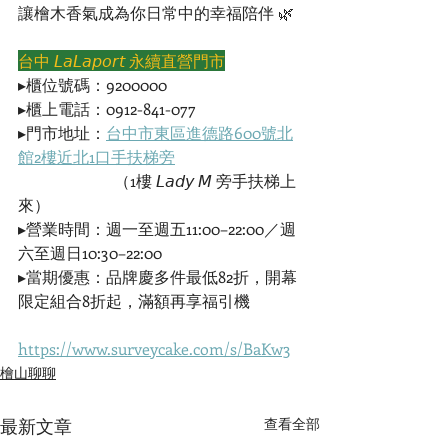
讓檜木香氣成為你日常中的幸福陪伴 🌿
台中 𝘓𝘢𝘓𝘢𝘱𝘰𝘳𝘵 永續直營門市
▸櫃位號碼：9200000
▸櫃上電話：0912-841-077
▸門市地址：
台中市東區進德路600號北
館2樓近北1口手扶梯旁
　　　　　　（1樓 𝘓𝘢𝘥𝘺 𝘔 旁手扶梯上
來）
▸營業時間：週一至週五11:00–22:00／週
六至週日10:30–22:00
▸當期優惠：品牌慶多件最低82折，開幕
限定組合8折起，滿額再享福引機
https://www.surveycake.com/s/BaKw3
檜山聊聊
最新文章
查看全部