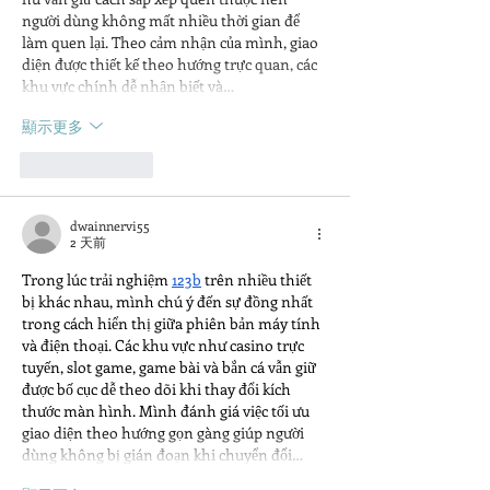
người dùng không mất nhiều thời gian để 
làm quen lại. Theo cảm nhận của mình, giao 
diện được thiết kế theo hướng trực quan, các 
khu vực chính dễ nhận biết và…
顯示更多
按讚
回覆
dwainnervi55
2 天前
Trong lúc trải nghiệm 
123b
 trên nhiều thiết 
bị khác nhau, mình chú ý đến sự đồng nhất 
trong cách hiển thị giữa phiên bản máy tính 
và điện thoại. Các khu vực như casino trực 
tuyến, slot game, game bài và bắn cá vẫn giữ 
được bố cục dễ theo dõi khi thay đổi kích 
thước màn hình. Mình đánh giá việc tối ưu 
giao diện theo hướng gọn gàng giúp người 
dùng không bị gián đoạn khi chuyển đổi…