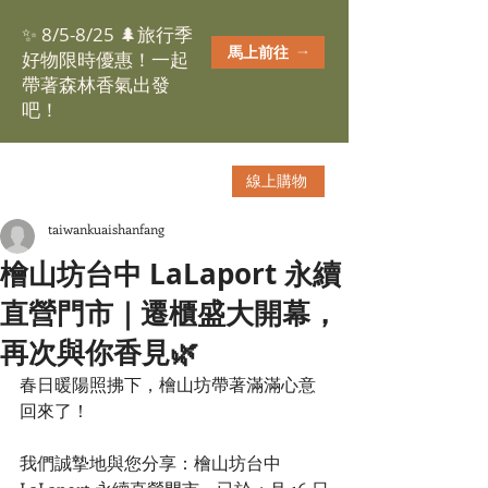
✨ 8/5-8/25 🌲旅行季
馬上前往
好物限時優惠！一起
帶著森林香氣出發
吧！
線上購物
taiwankuaishanfang
檜山坊台中 LaLaport 永續
直營門市｜遷櫃盛大開幕，
再次與你香見🌿
春日暖陽照拂下，檜山坊帶著滿滿心意
回來了！
我們誠摯地與您分享：檜山坊台中 