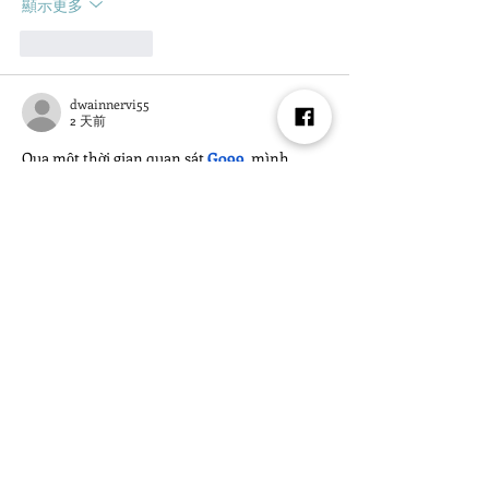
顯示更多
按讚
回覆
dwainnervi55
2 天前
Qua một thời gian quan sát 
Go99
, mình 
nhận thấy nền tảng lựa chọn cách trình bày 
khá thực tế với những người thường xuyên 
sử dụng nhiều chuyên mục. Các khu vực 
chính được tách biệt thay vì đưa toàn bộ lựa 
chọn lên cùng một màn hình. Casino trực 
tuyến, slot game và thể thao được nhận diện 
tương đối nhanh nhờ cách sắp xếp riêng. 
Mình đánh giá điều này giúp giảm lượng 
thông tin cần xử…
顯示更多
按讚
回覆
顯示更多留言