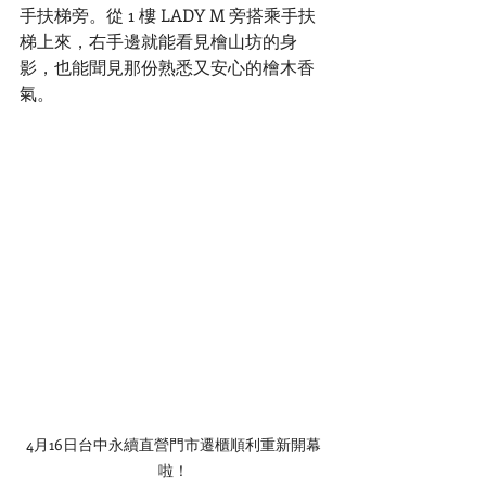
手扶梯旁。從 1 樓 LADY M 旁搭乘手扶
梯上來，右手邊就能看見檜山坊的身
影，也能聞見那份熟悉又安心的檜木香
氣。
4月16日台中永續直營門市遷櫃順利重新開幕
啦！