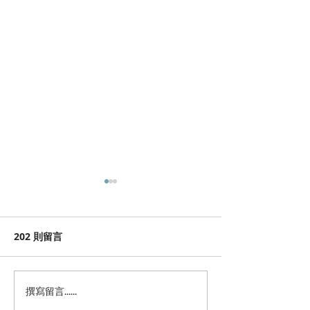
202 則留言
撰寫留言......
從大屯山看見家園：2026
把森林帶回家，