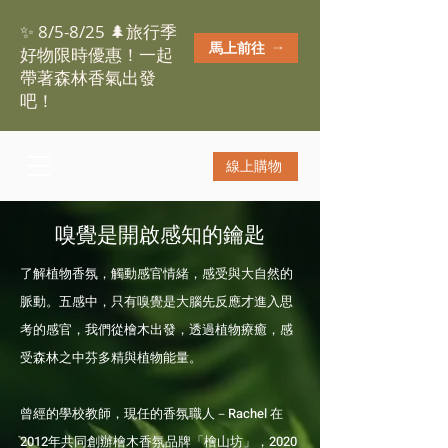
✨ 8/5-8/25 🌲旅行季
馬上前往
好物限時優惠！一起
帶著森林香氣出發
吧！
線上購物
嗅覺是開啟感知的鑰匙
了解植物香氛，觸動感官情緒，感受與大自然的
脈動。五感中，只有嗅覺是大腦先反應才進入思
考的感官，我們從檜木出發，透過植物療癒，感
受森林之中芬多精與植物能量。
曾經的學校教師，現任的香氛職人－Rachel 在
2012年共同創辦檜木香氛品牌「檜山坊」，2020