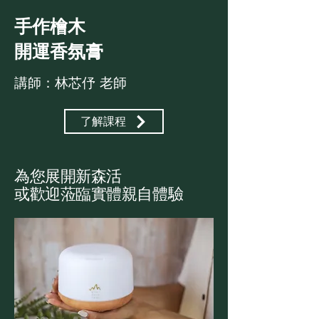
手作檜木
開運香氛膏
講師：林芯伃 老師
了解課程
為您展開新森活
或歡迎蒞臨實體親自體驗