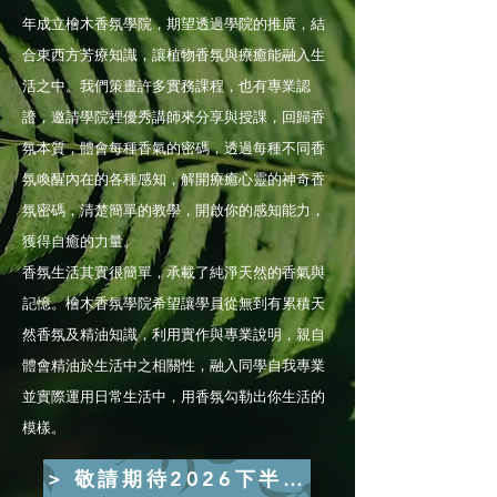
年成立檜木香氛學院，期望透過學院的推廣，結
合東西方芳療知識，讓植物香氛與療癒能融入生
活之中。我們策畫許多實務課程，也有專業認
證，邀請學院裡優秀講師來分享與授課，回歸香
氛本質，體會每種香氣的密碼，透過每種不同香
氛喚醒內在的各種感知，解開療癒心靈的神奇香
氛密碼，清楚簡單的教學，開啟你的感知能力，
獲得自癒的力量。
香氛生活其實很簡單，承載了純淨天然的香氣與
記憶。檜木香氛學院希望讓學員從無到有累積天
然香氛及精油知識，利用實作與專業說明，親自
體會精油於生活中之相關性，融入同學自我專業
並實際運用日常生活中，用香氛勾勒出你生活的
模樣。
> 敬請期待2026下半年課程 <