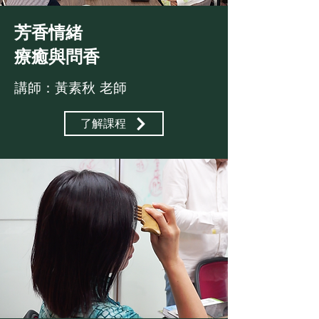
​芳香情緒
療癒與問香
講師：黃素秋 老師
了解課程