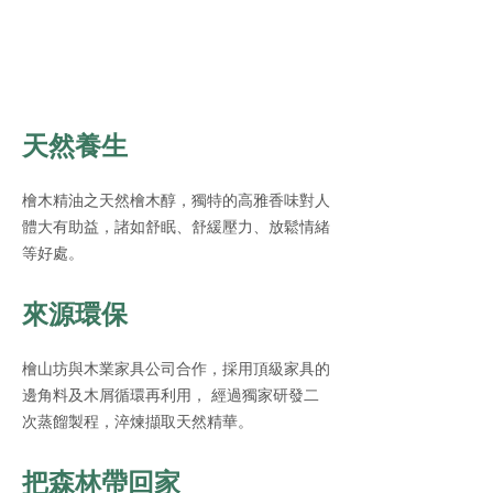
天然養生
檜木精油之天然檜木醇，獨特的高雅香味對人
體大有助益，諸如舒眠、舒緩壓力、放鬆情緒
等好處。
來源環保
檜山坊與木業家具公司合作，採用頂級家具的
邊角料及木屑循環再利用， 經過獨家研發二
次蒸餾製程，淬煉擷取天然精華。
把森林帶回家