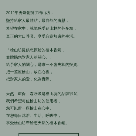
2012年勇哥創辦了檜山坊，
堅持給家人最體貼，最自然的膚慰，
希望在家中，就能感受到山林的芬多精，
真正的大口呼吸、享受恣意無慮的生活。
「檜山坊提供您原始的檜木香氣，
並體貼您對家人的關心。」
給予家人的關心，是唯一不會失算的投資。
把一整座檜山，放在心裡，
把對家人的愛，化為實際。
天然、環保、森呼吸是檜山坊的品牌宗旨。
我們希望每位檜山坊的使用者，
您可以留一座檜山在心中。
在您每日沐浴、生活、呼吸中，
享受檜山坊帶給您天然的檜木香氛。