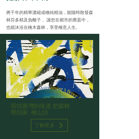
將千年的精華濃縮成檜純精油，能隨時散發森
林芬多精及負離子， 讓您在都市的塵囂中，
也能沐浴在檜木森林，享受檜意人生。
尋找臺灣的味道 把森林
帶回家- 檜山坊
了解更多