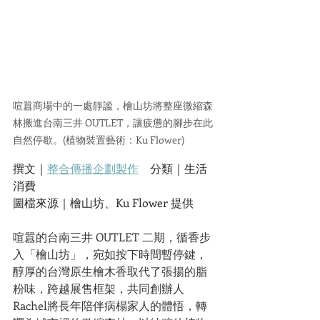
喧囂商場中的一處靜謐，檜山坊將整座微縮森
林搬進台南三井 OUTLET，讓疲憊的腳步在此
自然停歇。(植物裝置藝術：Ku Flower)
撰文｜
整合傳播企劃製作
　分類｜生活
消費
圖檔來源｜檜山坊、Ku Flower 提供
喧囂的台南三井 OUTLET 二期，循香步
入「檜山坊」，宛如按下時間暫停鍵，
醇厚的台灣原生檜木香取代了張揚的脂
粉味，跨越展售框架，共同創辦人
Rachel將長年陪伴病榻家人的體悟，轉