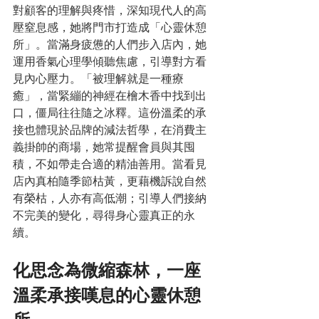
對顧客的理解與疼惜，深知現代人的高
壓窒息感，她將門市打造成「心靈休憩
所」。當滿身疲憊的人們步入店內，她
運用香氣心理學傾聽焦慮，引導對方看
見內心壓力。「被理解就是一種療
癒」，當緊繃的神經在檜木香中找到出
口，僵局往往隨之冰釋。這份溫柔的承
接也體現於品牌的減法哲學，在消費主
義掛帥的商場，她常提醒會員與其囤
積，不如帶走合適的精油善用。當看見
店內真柏隨季節枯黃，更藉機訴說自然
有榮枯，人亦有高低潮；引導人們接納
不完美的變化，尋得身心靈真正的永
續。
化思念為微縮森林，一座
溫柔承接嘆息的心靈休憩