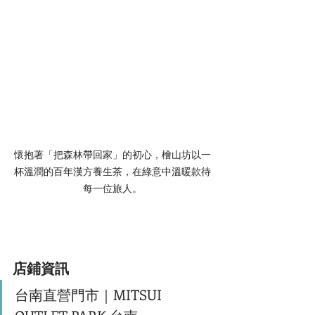
懷抱著「把森林帶回家」的初心，檜山坊以一
杯溫潤的百年漢方養生茶，在綠意中溫暖款待
每一位旅人。
店鋪資訊
台南直營門市｜MITSUI 