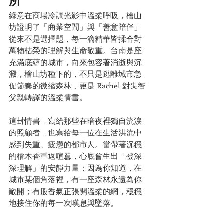
所
綠意在商場冷調光影中溫柔呼吸，檜山
坊證明了「商業空間」與「善意陪伴」
從來不是選擇題，每一滴精華皆揉合對
萬物枯榮的理解與生命敬重。台南是座
充滿底蘊的城市，向來包容著消逝與沉
澱，檜山坊種下的，不只是逃離城市急
促節奏的微縮森林，更是 Rachel 對失智
父親轉譯的溫柔情書。
這封情書，寫給那些在暗夜裡獨自流淚
的照顧者，也寫給每一位在生活洪流中
感到失重、疲憊的都市人。當帶著沉穩
的檜木香重返喧囂，心底會生出「被深
深理解」的安靜力量；因為你知道，在
城市某個角落裡，有一座森林永遠為你
敞開；有股香氣正張開溫柔的網，穩穩
地接住你的每一次嘆息與墜落。