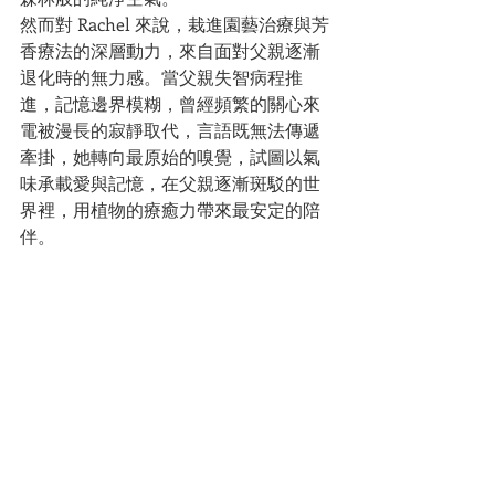
然而對 Rachel 來說，栽進園藝治療與芳
香療法的深層動力，來自面對父親逐漸
退化時的無力感。當父親失智病程推
進，記憶邊界模糊，曾經頻繁的關心來
電被漫長的寂靜取代，言語既無法傳遞
牽掛，她轉向最原始的嗅覺，試圖以氣
味承載愛與記憶，在父親逐漸斑駁的世
界裡，用植物的療癒力帶來最安定的陪
伴。