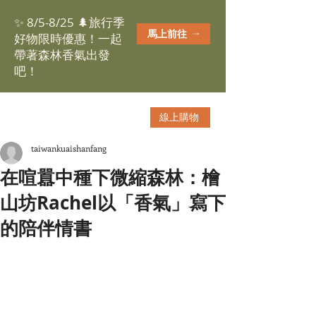
✨ 8/5-8/25 🌲旅行季
馬上前往
好物限時優惠！一起
帶著森林香氣出發
吧！
線上購物
taiwankuaishanfang
在喧囂中種下微縮森林：檜
山坊Rachel以「香氣」寫下
的陪伴情書