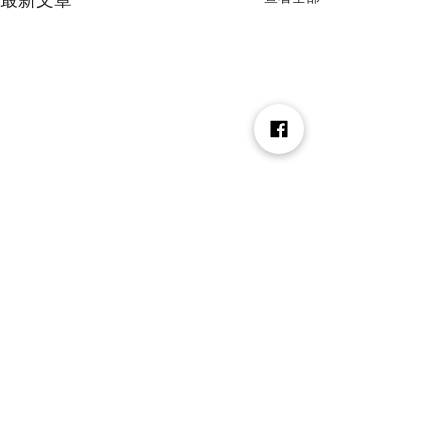
2 則留言
撰寫留言......
在台南 400 年的時光裡，
檜山坊榮獲「臺