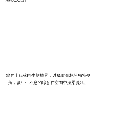
牆面上錯落的生態地景，以鳥瞰森林的獨特視
角，讓生生不息的綠意在空間中溫柔蔓延。