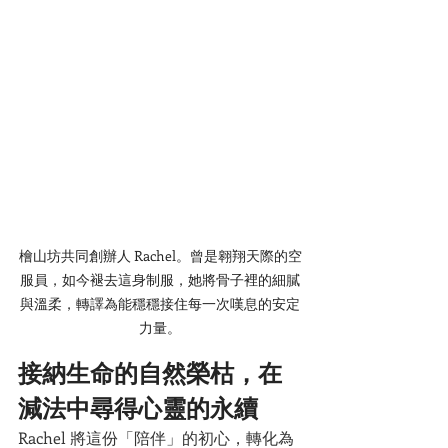
檜山坊共同創辦人 Rachel。曾是翱翔天際的空
服員，如今褪去這身制服，她將骨子裡的細膩
與溫柔，轉譯為能穩穩接住每一次嘆息的安定
力量。
接納生命的自然榮枯，在
減法中尋得心靈的永續
Rachel 將這份「陪伴」的初心，轉化為