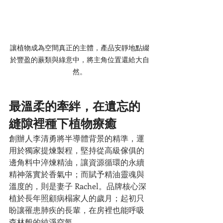
讓植物成為空間真正的主體，產品安靜地點綴
於豐盈的蕨類與綠意中，將主角位置還給大自
然。
最溫柔的牽絆，在遺忘的
縫隙裡種下植物療癒
創辦人李清勇將半導體背景的精準，運
用於獨家提煉製程，堅持從高級傢俱的
邊角料中淬煉精油，讓資源循環的永續
精神落實於香氣中；而賦予精油靈魂與
溫度的，則是妻子 Rachel。品牌核心深
植於長年照顧病榻家人的歲月；起初只
盼讓罹患肺疾的長輩，在房裡也能呼吸
森林般的純淨空氣。