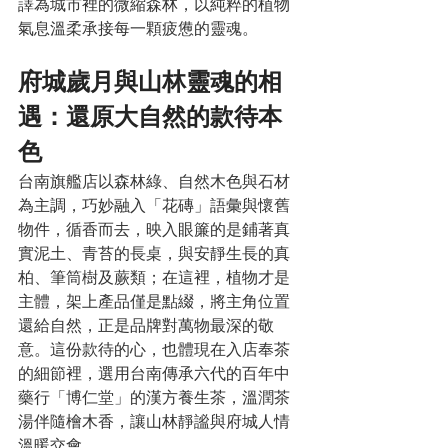
譯為城市裡的微縮森林，以純粹的植物
氣息溫柔承接每一顆疲憊的靈魂。
府城歲月與山林靈魂的相
遇：還原大自然的款待本
色
台南旗艦店以森林綠、自然木色與石材
為主調，巧妙融入「花磚」語彙與懷舊
物件，循香而去，映入眼簾的是鋪著真
實泥土、青苔的長桌，與安靜生長的真
柏、筆筒樹及蕨類；在這裡，植物才是
主體，架上產品僅是點綴，將主角位置
還給自然，正是品牌對萬物最深的敬
意。這份款待的心，也體現在入店奉茶
的細節裡，選用台南傳承六代的百年中
藥行「博仁堂」的漢方養生茶，溫潤茶
湯伴隨檜木香，讓山林靜謐與府城人情
溫暖交會。