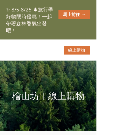
✨ 8/5-8/25 🌲旅行季
馬上前往
好物限時優惠！一起
帶著森林香氣出發
吧！
線上購物
檜山坊︱線上購物