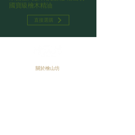
國寶級檜木精油
直接選購
關於檜山坊
品牌故事
永續台灣
安心保證
香氛課程
認識檜木