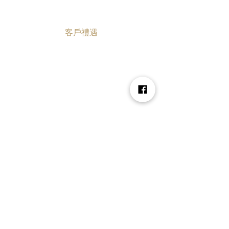
客戶禮遇
森林會員制度
常見ＱＡ
使用分享
森林知識
購物須知
線上購物
門市資訊
付款方式