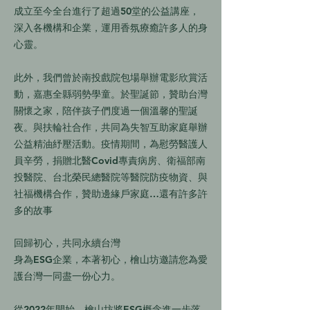
成立至今全台進行了超過50堂的公益講座，
深入各機構和企業，運用香氛療癒許多人的身
心靈。
此外，我們曾於南投戲院包場舉辦電影欣賞活
動，嘉惠全縣弱勢學童。於聖誕節，贊助台灣
關懷之家，陪伴孩子們度過一個溫馨的聖誕
夜。與扶輪社合作，共同為失智互助家庭舉辦
公益精油紓壓活動。疫情期間，為慰勞醫護人
員辛勞，捐贈北醫Covid專責病房、衛福部南
投醫院、台北榮民總醫院等醫院防疫物資、
與
社福機構合作，贊助邊緣戶家庭…還有許多許
多的故事
回歸初心，共同永續台灣
身為ESG企業，本著初心，檜山坊邀請您為愛
護台灣一同盡一份心力。
從2022年開始，檜山坊將ESG概念進一步落