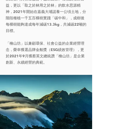
益，更以「取之於林用之於林」的飲水思源精
神，2021年開始在嘉義大埔認養一公頃土地，分
階段種植一千五百棵樹實踐「碳中和」，成樹後
每棵樹能夠達成每年減碳13.3kg，共減碳22噸的
目標。
「檜山坊」以兼顧環保、社會公益的企業經營理
念，榮幸獲選品牌金舶獎（ESG績效管理），更
於2021年9月獲蔡英文總統讚「檜山坊」是企業
創新、永續經營的典範。