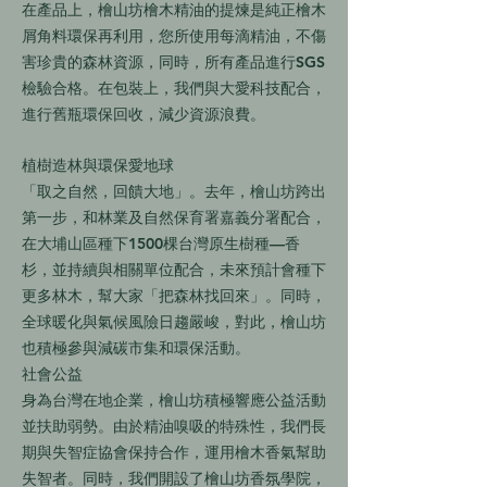
在產品上，檜山坊檜木精油的提煉是純正檜木
屑角料環保再利用，您所使用每滴精油，不傷
害珍貴的森林資源，同時，所有產品進行SGS
檢驗合格。在包裝上，我們與大愛科技配合，
進行舊瓶環保回收，減少資源浪費。
植樹造林與環保愛地球
「取之自然，回饋大地」。去年，檜山坊跨出
第一步，和林業及自然保育署嘉義分署配合，
在大埔山區種下1500棵台灣原生樹種—香
杉，並持續與相關單位配合，未來預計會種下
更多林木，幫大家「把森林找回來」。同時，
全球暖化與氣候風險日趨嚴峻，對此，檜山坊
也積極參與減碳市集和環保活動。
社會公益
身為台灣在地企業，檜山坊積極響應公益活動
並扶助弱勢。由於精油嗅吸的特殊性，我們長
期與失智症協會保持合作，運用檜木香氣幫助
失智者。同時，我們開設了檜山坊香氛學院，