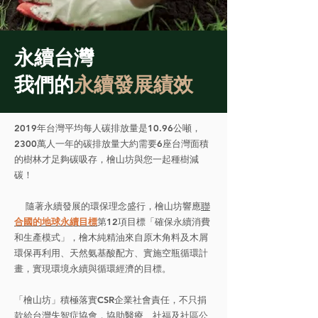
永續台灣
我們的
永續發展績效
2019年台灣平均每人碳排放量是10.96公噸，
2300萬人一年的碳排放量大約需要6座台灣面積
的樹林才足夠碳吸存，檜山坊與您一起種樹減
碳！
​隨著永續發展的環保理念盛行，檜山坊響應
聯
合國的地球永續目標
第12項目標「確保永續消費
和生產模式」，檜木純精油來自原木角料及木屑
環保再利用、天然氨基酸配方、實施空瓶循環計
畫，實現環境永續與循環經濟的目標。
「檜山坊」積極落實CSR企業社會責任，不只捐
款給台灣失智症協會，協助醫療、社福及社區公