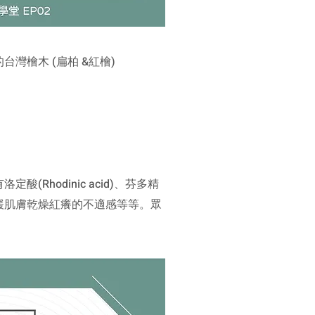
灣檜木 (扁柏 &紅檜)
洛定酸(Rhodinic acid)、芬多精
緩肌膚乾燥紅癢的不適感等等。
眾