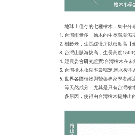
地球上僅存的七種檜木，集中分
台灣雨量多，檜木的生長環境濕
樹齡老，生長緩慢所以密度高【
台灣山脈海拔高，生長高度1500公
經農委會研究證實:台灣檜木在未經
台灣檜木收縮率最穩定,泡水後不
世界各國植物與醫藥專家學者經
等天然成分，
尤其是只有台灣檜
多原因，使得由台灣檜木提煉出