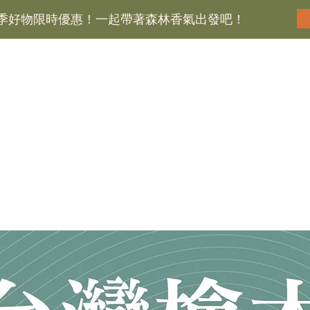
 🌲旅行季好物限時優惠！一起帶著森林香氣出發吧！
於檜山坊
最新消息
產品介紹
森林知識庫
銷售據
為什麼是世界第一