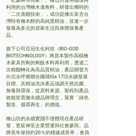
「把森林帶回家」。檜山坊運用循環再
利用的台灣檜木邊角料，研發出獨特的
「二次蒸餾技術」，成功提煉出富含台
灣特有檜木醇的高純度精油，並進一步
發展為多元的居家生活與身體保養產
品。
旗下公司百冠生化科技（BIO-GOD
BIOTECHNOLOGY）將原本製作高檔檜
木家具所剩的剩餘木料再利用，透過二
次精餾轉化為高品質精油，產品開發方
向完全呼應聯合國SDGs 17項永續發展
目標。其精油洗沐產品強調天然抗菌、
無毒與環保，從原料來源、製程到產品
效能皆貫徹永續品牌理念，落實「綠色
製造、循環再生」的價值。
檜山坊的永續實踐不僅體現在產品研
發，更延伸至企業營運與社會參與。品
牌長年保持約20％的穩健成長率，會員