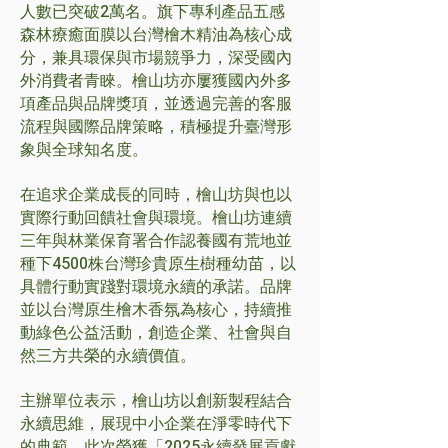
人數已突破2萬名。旗下專利產品五感
森林療癒面膜以台灣檜木精油為核心成
分，兼具環保與市場競爭力，深受國內
外消費者青睞。檜山坊亦屢獲國內外多
項產品與品牌獎項，並透過完善的客服
流程與國際品牌策略，積極提升臺灣形
象與全球知名度。
在追求企業成長的同時，檜山坊與也以
實際行動回饋社會與環境。檜山坊連續
三年與林業保育署合作認養國有荒地並
種下4500株台灣珍貴原生樹種幼苗，以
具體行動實踐對環境永續的承諾。品牌
並以台灣原生檜木香氛為核心，持續推
動綠色公益活動，創造企業、社會與自
然三方共榮的永續價值。
主辦單位表示，檜山坊以創新製程結合
永續思維，展現中小企業在淨零時代下
的典範。此次榮獲「2025永續發展貢獻