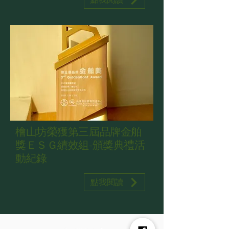
檜山坊榮獲第三屆品牌金舶
獎ＥＳＧ績效組-頒獎典禮活
動紀錄
點我閱讀