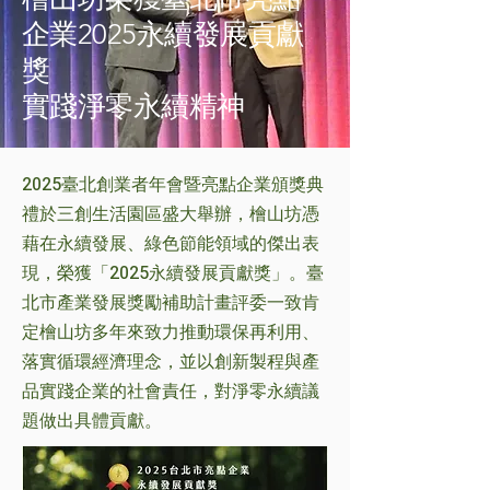
企業2025永續發展貢獻
獎
實踐淨零永續精神
2025臺北創業者年會暨亮點企業頒獎典
禮於三創生活園區盛大舉辦，檜山坊憑
藉在永續發展、綠色節能領域的傑出表
現，榮獲「2025永續發展貢獻獎」。臺
北市產業發展獎勵補助計畫評委一致肯
定檜山坊多年來致力推動環保再利用、
落實循環經濟理念，並以創新製程與產
品實踐企業的社會責任，對淨零永續議
題做出具體貢獻。