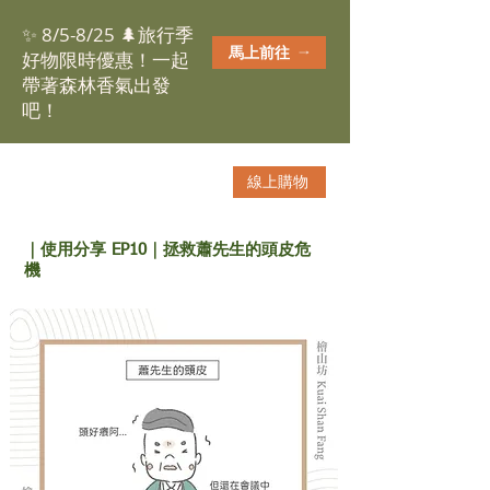
✨ 8/5-8/25 🌲旅行季
馬上前往
好物限時優惠！一起
帶著森林香氣出發
吧！
線上購物
｜使用分享 EP10｜拯救蕭先生的頭皮危
機