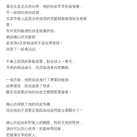
蕭先生是北京的台商，他的頭皮常常乾燥發癢，
手一抓就狂掉頭皮屑，
尤其市面上品質沒有保證的洗髮精都會讓狀況更嚴
重！
長年受到敏感性頭皮困擾的他，
聽說檜山坊洗髮精
是使用#天然精油而不是化學香精！
就買了一組來試試。
不像之前買的香氣很重，黏在頭上一整天，
天然的精油成分，洗完味道會自然飄散。
一個月後，他對頭皮進行了專業的檢測，
結果發現，狀況改善了很多，
醫生也很驚訝他的頭皮怎麼變那麼健康！
檜山坊拯救了他的頭皮危機，
現在他也不需要定期因為頭皮問題去看醫生了！
檜山坊起始於對家人的關愛，對於天然的堅持，
讓你可以安心使用！把森林帶回家，
把健康分享給家人。