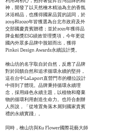
利用為初心，抱持著提昇台灣品牌的精
神，開發了以天然檜木精油為主的香氛
沐浴精品，也獲得國家品質的認同，於
2019和2020年皆獲選為台北市政府及外
交部國慶貴賓贈禮；並於2021年獲得品
牌金舶獎ESG績效管理獎項，今年更從
國內外眾多品牌中脫穎而出，獲得
Pinkoi Design Awards永續設計獎。
檜山坊的名字取自於自然，反應了品牌
對於回饋自然和追求循環永續的堅持，
這在台中LaLaport直營門市的櫃位設計
中得到了體現。品牌秉持循環永續理
念，採用綠色永續主題，以植物和廢棄
物的循環利用創造生命力。也符合創辦
人所說，「從堆置角落木屑到國家貴賓
禮的永續實踐」。
同時，檜山坊與Ku Flower國際花藝大師