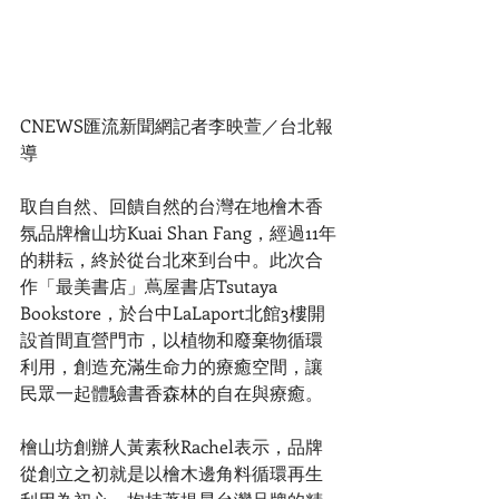
CNEWS匯流新聞網記者李映萱／台北報
導
取自自然、回饋自然的台灣在地檜木香
氛品牌檜山坊Kuai Shan Fang，經過11年
的耕耘，終於從台北來到台中。此次合
作「最美書店」蔦屋書店Tsutaya 
Bookstore，於台中LaLaport北館3樓開
設首間直營門市，以植物和廢棄物循環
利用，創造充滿生命力的療癒空間，讓
民眾一起體驗書香森林的自在與療癒。
檜山坊創辦人黃素秋Rachel表示，品牌
從創立之初就是以檜木邊角料循環再生