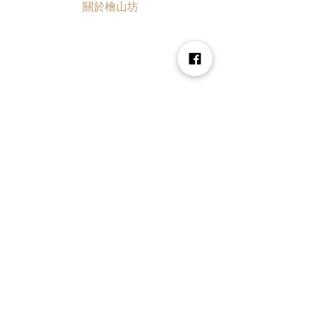
關於檜山坊
品牌故事
永續台灣
安心保證
香氛課程
認識檜木
客戶禮遇
森林會員制度
常見ＱＡ
使用分享
森林知識