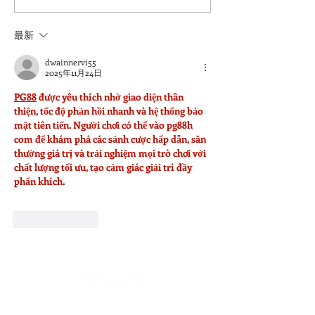
最新
檜山坊 台中LaLa port旗艦店 6/1
dwainnervi55
隆重開幕
2025年11月24日
PG88
 được yêu thích nhờ giao diện thân 
thiện, tốc độ phản hồi nhanh và hệ thống bảo 
mật tiên tiến. Người chơi có thể vào pg88h 
com để khám phá các sảnh cược hấp dẫn, săn 
thưởng giá trị và trải nghiệm mọi trò chơi với 
chất lượng tối ưu, tạo cảm giác giải trí đầy 
phấn khích.
按讚
回覆