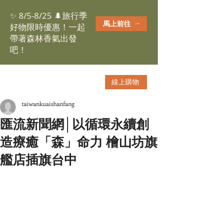
✨ 8/5-8/25 🌲旅行季
馬上前往
好物限時優惠！一起
帶著森林香氣出發
吧！
線上購物
taiwankuaishanfang
匯流新聞網│以循環永續創
造療癒「森」命力 檜山坊旗
艦店插旗台中