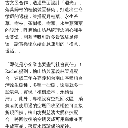
古文旻合作，透過壁面設計「迴光」，
落葉歸根的植物裝置藝術，打造出生命
循環的過程，並搭配月桂葉、永生苔
草、樹枝、茶樹根、樹頭、永生蕨類葉
的設計，呼應檜山坊品牌理念初心和生
命關懷，開幕時吸引許多貴賓駐足停
留，讚賞循環永續創意運用的「檜意、
慢活」。
「即使是小企業也要盡到社會責任」！
Rachel提到，檜山坊與嘉義林管處配
合，連續三年在嘉義和台南山區種植台
灣原生樹種，多種一些樹，環境就多一
些氧氣，實現「植樹造林，永續台
灣」。此外，專櫃設有空瓶回收區，消
費者將使用過的空瓶回收至櫃位可直接
折現回饋，檜山坊與慈濟大愛科技配
合，將回收後的空瓶製成可用纖維並再
生成商品，落實永續環保的精神。