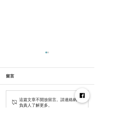
留言
旅行季 8/5 正式開跑｜帶
檜山坊愛地球|
這篇文章不開放留言。請連絡網站
負責人了解更多。
著檜熊，一起展開台灣森
畫
林旅行！