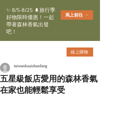
✨ 8/5-8/25 🌲旅行季
馬上前往
好物限時優惠！一起
帶著森林香氣出發
吧！
線上購物
taiwankuaishanfang
五星級飯店愛用的森林香氣
在家也能輕鬆享受