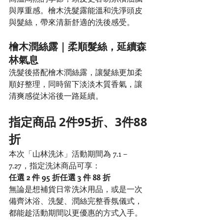
與厚重感。檜木洗髮露能溫和洗淨頭皮
與髮絲，帶來清新舒適的洗後感受。
檜木潤絲露｜柔順髮絲，延續森
林氣息
洗髮後搭配檜木潤絲露，讓髮絲更加柔
順好整理，同時留下淡淡木質香氣，讓
清爽感從沐浴後一路延續。
指定商品 2件95折、3件88
折
本次「山林洗沐」活動期間為 7.1－
7.27，指定洗沐商品可享：
任選 2 件 95 折任選 3 件 88 折
無論是想補貨日常洗沐用品，或是一次
備齊沐浴、洗髮、潤絲完整香氛儀式，
都能趁活動期間以更優惠的方式入手。