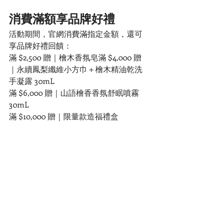
消費滿額享品牌好禮
活動期間，官網消費滿指定金額，還可
享品牌好禮回饋：
滿 $2,500 贈｜檜木香氛皂滿 $4,000 贈
｜永續鳳梨纖維小方巾＋檜木精油乾洗
手凝露 30mL
滿 $6,000 贈｜山語檜香香氛舒眠噴霧 
30mL
滿 $10,000 贈｜限量款造福禮盒