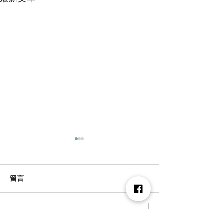
留言
撰寫留言......
把森林帶回家，也把永續
檜山坊愛地球|