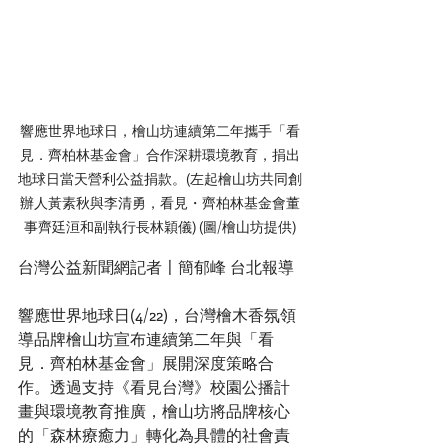
響應世界地球日，檜山坊連續第二年攜手「看
見．齊柏林基金會」合作深耕環境教育，捐出
地球日當天營利公益捐款。(左起檜山坊共同創
辦人黃素秋與李清勇，看見・齊柏林基金會董
事齊廷洹和副執行長林穎儀) (圖/檜山坊提供)
台灣公益新聞網記者〡簡郁峰 台北報導
響應世界地球日(4/22)，台灣檜木香氛領
導品牌檜山坊宣布連續第二年與「看
見．齊柏林基金會」展開深度策略合
作。透過支持《看見台灣》校園公播計
畫與環境教育推廣，檜山坊將品牌核心
的「森林療癒力」轉化為具體的社會責