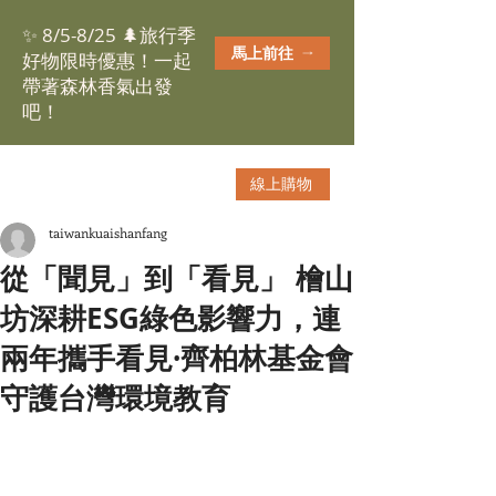
✨ 8/5-8/25 🌲旅行季
馬上前往
好物限時優惠！一起
帶著森林香氣出發
吧！
線上購物
taiwankuaishanfang
從「聞見」到「看見」 檜山
坊深耕ESG綠色影響力，連
兩年攜手看見·齊柏林基金會
守護台灣環境教育